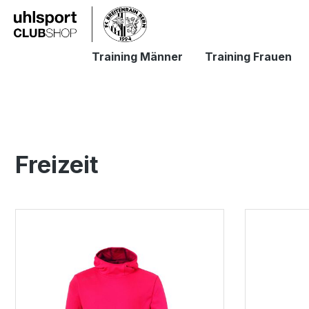
springen
Zur Hauptnavigation springen
Training Männer
Training Frauen
Freizeit