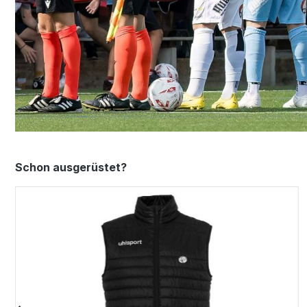
Produktgalerie überspringen
Schon ausgerüstet?