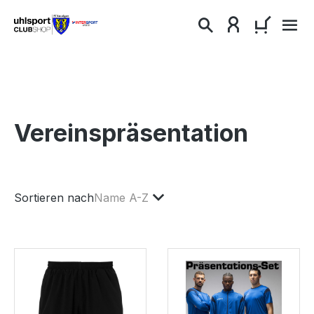
alt springen
WARENKO
Vereinspräsentation
Sortieren nach
Name A-Z