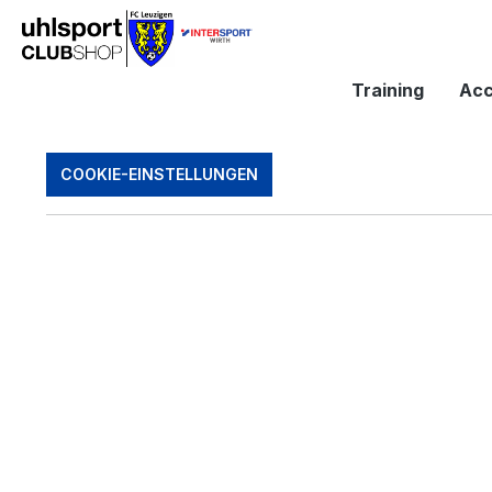
springen
Zur Hauptnavigation springen
Training
Acc
COOKIE-EINSTELLUNGEN