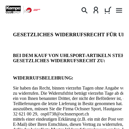
alt springen
WARENKO
GESETZLICHES WIDERRUFSRECHT FÜR UHL
BEI DEM KAUF VON UHLSPORT-ARTIKELN STEHT 
GESETZLICHES WIDERRUFSRECHT ZU:
WIDERRUFSBELEHRUNG:
Sie haben das Recht, binnen vierzehn Tagen ohne Angabe von 
zu widerrufen. Die Widerrufsfrist beträgt vierzehn Tage ab dem
ein von Ihnen benannter Dritter, der nicht der Beförderer ist, di
Teillieferungen die letzte Lieferung in Besitz genommen hat. U
auszuüben, müssen Sie die Firma
Ochsner Sport, Hautgasse 14,
32 621 00 29,
osp0738@ochsnersport.ch
mittels einer eindeutigen Erklärung (z.B. ein mit der Post versan
E-Mail) über Ihren Entschluss, diesen Vertrag zu widerrufen, i