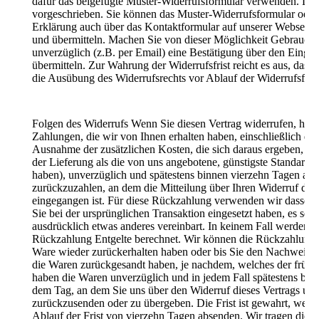
dafür das beigefügte Muster-Widerrufsformular verwenden. Dies 
vorgeschrieben. Sie können das Muster-Widerrufsformular oder 
Erklärung auch über das Kontaktformular auf unserer Webseite e
und übermitteln. Machen Sie von dieser Möglichkeit Gebrauch,
unverzüglich (z.B. per Email) eine Bestätigung über den Eingan
übermitteln. Zur Wahrung der Widerrufsfrist reicht es aus, dass 
die Ausübung des Widerrufsrechts vor Ablauf der Widerrufsfris
Folgen des Widerrufs Wenn Sie diesen Vertrag widerrufen, habe
Zahlungen, die wir von Ihnen erhalten haben, einschließlich der
Ausnahme der zusätzlichen Kosten, die sich daraus ergeben, das
der Lieferung als die von uns angebotene, günstigste Standardl
haben), unverzüglich und spätestens binnen vierzehn Tagen ab
zurückzuzahlen, an dem die Mitteilung über Ihren Widerruf dies
eingegangen ist. Für diese Rückzahlung verwenden wir dasselbe
Sie bei der ursprünglichen Transaktion eingesetzt haben, es sei
ausdrücklich etwas anderes vereinbart. In keinem Fall werden 
Rückzahlung Entgelte berechnet. Wir können die Rückzahlung v
Ware wieder zurückerhalten haben oder bis Sie den Nachweis er
die Waren zurückgesandt haben, je nachdem, welches der frühere
haben die Waren unverzüglich und in jedem Fall spätestens bin
dem Tag, an dem Sie uns über den Widerruf dieses Vertrags unte
zurückzusenden oder zu übergeben. Die Frist ist gewahrt, wenn
Ablauf der Frist von vierzehn Tagen absenden. Wir tragen die 