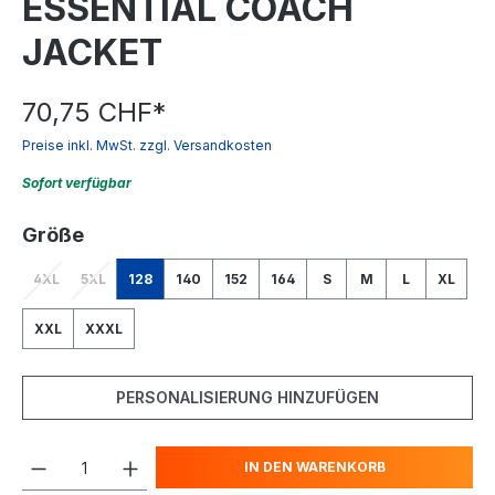
ESSENTIAL COACH
JACKET
70,75 CHF
*
Preise inkl. MwSt. zzgl. Versandkosten
Sofort verfügbar
auswählen
Größe
4XL
5XL
128
140
152
164
S
M
L
XL
(Diese Option ist zurzeit nicht verfügbar.)
(Diese Option ist zurzeit nicht verfügbar.)
XXL
XXXL
PERSONALISIERUNG HINZUFÜGEN
IN DEN WARENKORB