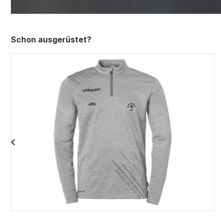
Produktgalerie überspringen
Schon ausgerüstet?